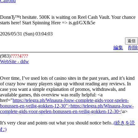
Cairohd
DonвЂ™t hesitate. 500K is waiting on Reel Cash Vault. Your chance
starts here! Start Spinning Here => is.gd/GXfk5e
2026/05/31 (Sun) 03:04:03
編集
削除
(983)
????4???
WebSite - ddw
Over time, I’ve used lots of casino sites in the past years, and it’s kind
of crazy how many players sign up without reading any reviews. In
case you want a simple explanation of promos, withdrawals, and
available games, this overview was really helpful: <a
href="
https://telegra.ph/Winaura-Jouw-complete-gids-voor-spelen-
bonussen-en-veilig-gokken-12-30">https://telegra.ph/Winaura-Jouw-
complete-gids-voor-spelen-bonussen-en-veilig-gokken-12-30<
\a>
It’s very clear and points out what you should notice befo..
(続きを読
む)