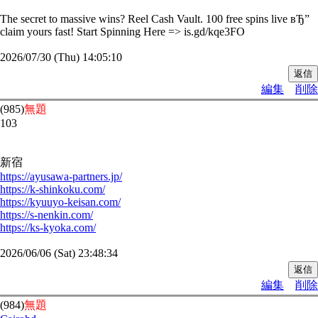
The secret to massive wins? Reel Cash Vault. 100 free spins live вЂ”
claim yours fast! Start Spinning Here => is.gd/kqe3FO
2026/07/30 (Thu) 14:05:10
編集
削除
(985)
無題
103
新宿
https://ayusawa-partners.jp/
https://k-shinkoku.com/
https://kyuuyo-keisan.com/
https://s-nenkin.com/
https://ks-kyoka.com/
2026/06/06 (Sat) 23:48:34
編集
削除
(984)
無題