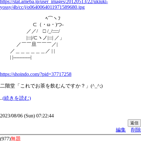
https://stat.ameba.jp/user_images/20120513/22/ukiuki-
yossy/4b/cc/j/o0640064011971589680.jpg
ﾍ⌒ヽﾌ
⊂（・ω・)つ-
／／/ □ /_/:::::/
|:::|/⊂ヽノ|:::| ／」
／￣￣旦￣￣￣／|
／＿＿＿＿＿＿／ | |
| |-----------|
https://shoindo.com/?pid=37717258
二階堂「これでお茶を飲むんですか？」(^_^;)
..
(続きを読む)
2023/08/06 (Sun) 07:22:44
編集
削除
(977)
無題