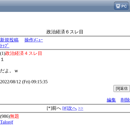
政治経済６スレ目
新規投稿
操作ﾒﾆｭｰ
ﾄｯﾌﾟ
(1)
政治経済４スレ目
１
だよ。ｗ
2022/08/12 (Fri) 09:15:35
編集
削除
[*]前へ
[#]次へ
>>
(986)
無題
Talonjf