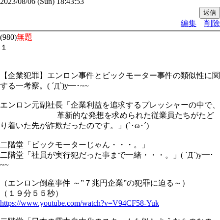
2023/08/06 (Sun) 18:43:53
編集
削除
(980)
無題
１
【企業犯罪】エンロン事件とビックモーター事件の類似性に関
する一考察。( ´Д`)y━･~~
エンロン元副社長「企業利益を追求するプレッシャーの中で、
革新的な発想を求められた従業員たちがたど
り着いた先が詐欺だったのです。」(`･ω･´)
二階堂「ビックモーターじゃん・・・。」
二階堂「社員が実行犯だった事まで一緒・・・。」( ´Д`)y━･
~~
（エンロン倒産事件 ～”７兆円企業”の犯罪に迫る～）
（１９分５５秒）
https://www.youtube.com/watch?v=V94CF58-Yuk