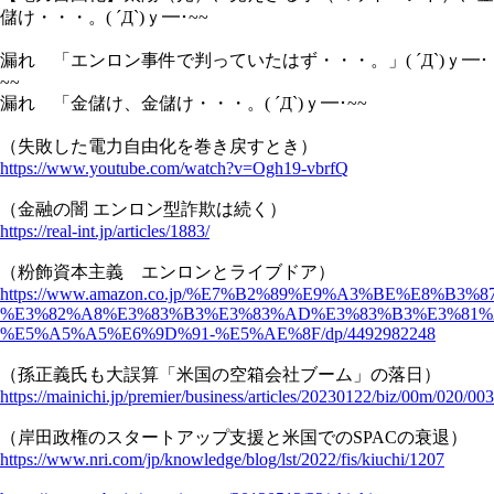
儲け・・・。( ´Д`)ｙ━･~~
漏れ 「エンロン事件で判っていたはず・・・。」( ´Д`)ｙ━･
~~
漏れ 「金儲け、金儲け・・・。( ´Д`)ｙ━･~~
（失敗した電力自由化を巻き戻すとき）
https://www.youtube.com/watch?v=Ogh19-vbrfQ
（金融の闇 エンロン型詐欺は続く）
https://real-int.jp/articles/1883/
（粉飾資本主義 エンロンとライブドア）
https://www.amazon.co.jp/%E7%B2%89%E9%A3%BE%E8%
%E3%82%A8%E3%83%B3%E3%83%AD%E3%83%B3%E3%81%
%E5%A5%A5%E6%9D%91-%E5%AE%8F/dp/4492982248
（孫正義氏も大誤算「米国の空箱会社ブーム」の落日）
https://mainichi.jp/premier/business/articles/20230122/biz/00m/020/00
（岸田政権のスタートアップ支援と米国でのSPACの衰退）
https://www.nri.com/jp/knowledge/blog/lst/2022/fis/kiuchi/1207