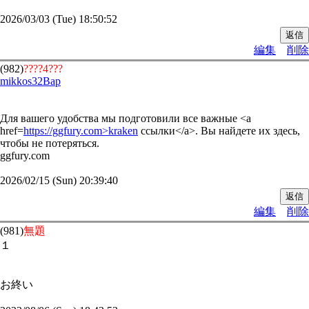
2026/03/03 (Tue) 18:50:52
編集
削除
(982)
????4???
mikkos32Bap
Для вашего удобства мы подготовили все важные <a
href=
https://ggfury.com>kraken
ссылки</a>. Вы найдете их здесь,
чтобы не потеряться.
ggfury.com
2026/02/15 (Sun) 20:39:40
編集
削除
(981)
無題
１
お終い