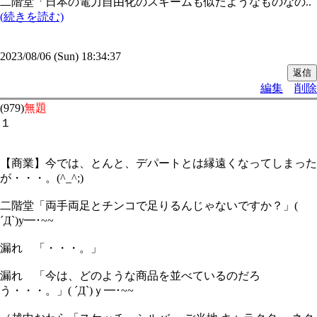
二階堂「日本の電力自由化のスキームも似たようなものなの..
(続きを読む)
2023/08/06 (Sun) 18:34:37
編集
削除
(979)
無題
１
【商業】今では、とんと、デパートとは縁遠くなってしまった
が・・・。(^_^;)
二階堂「両手両足とチンコで足りるんじゃないですか？」(
´Д`)y━･~~
漏れ 「・・・。」
漏れ 「今は、どのような商品を並べているのだろ
う・・・。」( ´Д`)ｙ━･~~