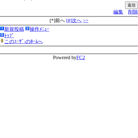
編集
削除
[*]前へ
[#]次へ
>>
新規投稿
操作ﾒﾆｭｰ
ﾄｯﾌﾟ
このﾕｰｻﾞ-のﾎｰﾑへ
Powered by
FC2