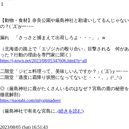
１
【動物・食材】奈良公園や厳島神社と勘違いしてるんじゃない
の？( ´Д`)y━･~~
漏れ 「さっさと捕まえて出荷しろよ・・・。」ｗ
（北海道の路上で「エゾジカの殴り合い」目撃される 何があ
った？行動の理由を専門家に聞く）
https://j-town.net/2023/08/05347606.html?p=all
二階堂「ジビエ料理って、美味しいんですか？」( ´Д`)ｙ━･~~
二階堂「適度に霜降り状態になってないと・・・。」(^_^;)
◎（厳島神社に鹿がたくさんいるのはなぜ？宮島の鹿の秘密を
徹底解剖）
https://naotabi.com/miyajimadeer/
（厳島神社で有名な宮島に..
(続きを読む)
2023/08/05 (Sat) 16:51:43